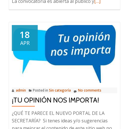
Read
La convocatoria es abierta al público y
[…]
more
about
Presentación
del
18
1er
APR
Inventario
de
GEI
de
la
ciudad
admin
Posted in
Sin categoría
No comments
¡TU OPINIÓN NOS IMPORTA!
¿QUÉ TE PARECE EL NUEVO PORTAL DE LA
SECRETARÍA? Si tenes ideas y/o sugerencias
para mejorar el contenido de este sitio web no