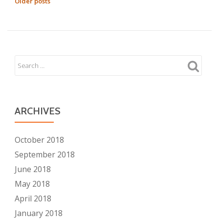
POSTS
Older posts
del
NAVIGATION
primer
“Inventario
de
Gases
de
Efecto
Invernadero”
ARCHIVES
October 2018
September 2018
June 2018
May 2018
April 2018
January 2018