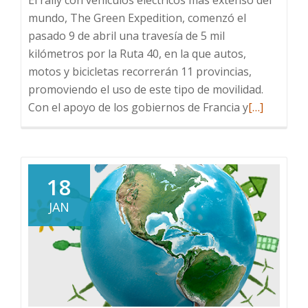
mundo, The Green Expedition, comenzó el
pasado 9 de abril una travesía de 5 mil
kilómetros por la Ruta 40, en la que autos,
motos y bicicletas recorrerán 11 provincias,
promoviendo el uso de este tipo de movilidad.
Read
Con el apoyo de los gobiernos de Francia y
[…]
more
about
Travesía
de
18
vehículos
JAN
eléctricos