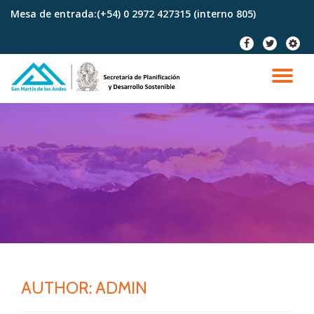
Mesa de entrada:
(+54) 0 2972 427315 (interno 805)
Skip
fa-
fa-
fa-
to
facebook
twitter
cog
content
TO
NA
AUTHOR:
ADMIN