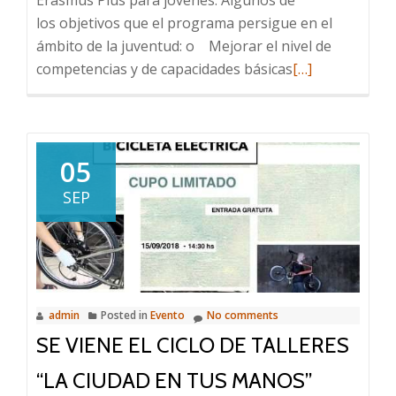
los objetivos que el programa persigue en el
ámbito de la juventud: o Mejorar el nivel de
Read
competencias y de capacidades básicas
[…]
more
about
Programa
ERASMUS
05
para
SEP
Jovenes
admin
Posted in
Evento
No comments
SE VIENE EL CICLO DE TALLERES
“LA CIUDAD EN TUS MANOS”