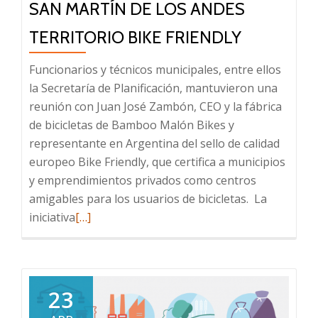
SAN MARTÍN DE LOS ANDES
energética
en
TERRITORIO BIKE FRIENDLY
la
luminaria
Funcionarios y técnicos municipales, entre ellos
pública
la Secretaría de Planificación, mantuvieron una
reunión con Juan José Zambón, CEO y la fábrica
de bicicletas de Bamboo Malón Bikes y
representante en Argentina del sello de calidad
europeo Bike Friendly, que certifica a municipios
y emprendimientos privados como centros
amigables para los usuarios de bicicletas. La
Read
iniciativa
[…]
more
about
San
Martín
23
de