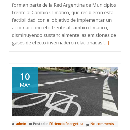
forman parte de la Red Argentina de Municipios
frente al Cambio Climático, que recibieron esta
factibilidad, con el objetivo de implementar un
accionar concreto frente al cambio climático,
disminuyendo sustancialmente las emisiones de
Read
gases de efecto invernadero relacionadas
[…]
more
about
San
Martín
10
de
MAY
los
Andes
busca
aplicar
la
admin
Posted in
Eficiencia Energetica
No comments
eficiencia