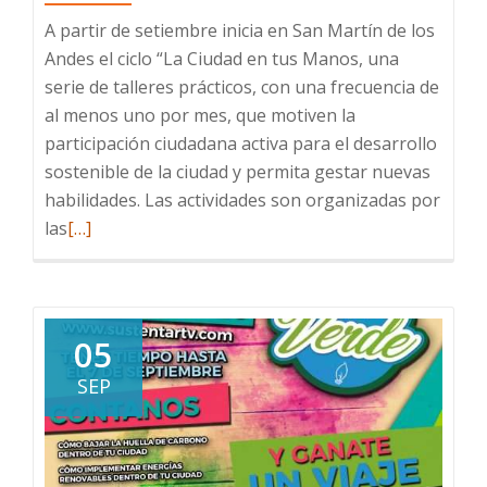
A partir de setiembre inicia en San Martín de los
Andes el ciclo “La Ciudad en tus Manos, una
serie de talleres prácticos, con una frecuencia de
al menos uno por mes, que motiven la
participación ciudadana activa para el desarrollo
sostenible de la ciudad y permita gestar nuevas
habilidades. Las actividades son organizadas por
Read
las
[…]
more
about
SE
VIENE
05
EL
SEP
CICLO
DE
TALLERES
“LA