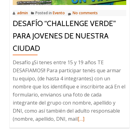
CIUDAD
admin
Posted in
Evento
No comments
EN
DESAFÍO “CHALLENGE VERDE”
TUS
MANOS”
PARA JOVENES DE NUESTRA
CIUDAD
Desafío ¡¡Si tenes entre 15 y 19 años TE
DESAFIAMOS!! Para participar tenés que armar
tu equipo, (de hasta 4 integrantes) con un
nombre que los identifique e inscribirte acá En el
formulario, envianos una foto de cada
integrante del grupo con nombre, apellido y
DNI, como así también del adulto responsable
Read
(nombre, apellido, DNI, mail
[…]
more
about