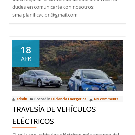
dudes en comunicarte con nosotros:
sma.planificacion@gmail.com
18
APR
admin
Posted in
Eficiencia Energetica
No comments
TRAVESÍA DE VEHÍCULOS
ELÉCTRICOS
El rally con vehículos eléctricos más extenso del