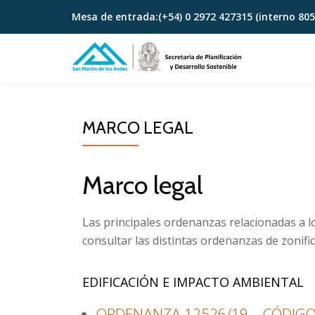
Mesa de entrada:
(+54) 0 2972 427315 (interno 805
Skip
to
content
MARCO LEGAL
Marco legal
Las principales ordenanzas relacionadas a lo
consultar las distintas ordenanzas de zonifi
EDIFICACIÓN E IMPACTO AMBIENTAL
ORDENANZA 12526/19 – CÓDIGO 