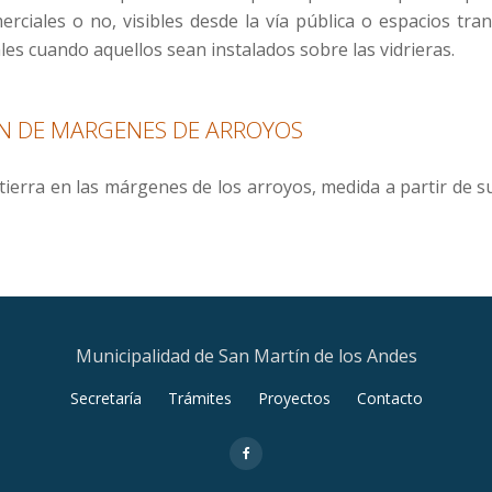
rciales o no, visibles desde la vía pública o espacios tra
ales cuando aquellos sean instalados sobre las vidrieras.
ON DE MARGENES DE ARROYOS
 tierra en las márgenes de los arroyos, medida a partir de 
Municipalidad de San Martín de los Andes
Secretaría
Trámites
Proyectos
Contacto
fa-
facebook