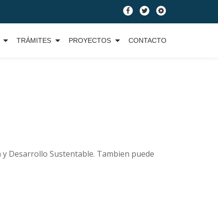
fa-
fa-
fa-
facebook
twitter
cog
TRÁMITES
PROYECTOS
CONTACTO
ión y Desarrollo Sustentable. Tambien puede