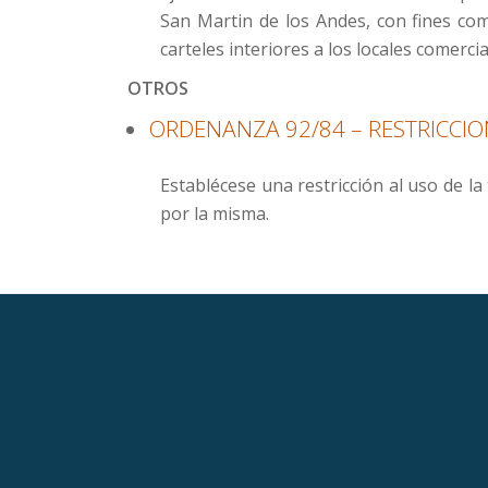
San Martin de los Andes, con fines come
carteles interiores a los locales comerci
OTROS
ORDENANZA 92/84 – RESTRICCI
Establécese una restricción al uso de la
por la misma.
Secondary
Menu