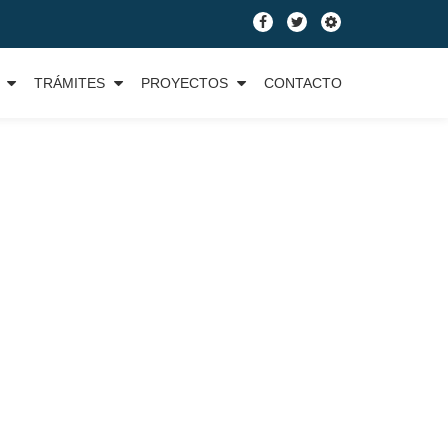
fa-
fa-
fa-
facebook
twitter
cog
TRÁMITES
PROYECTOS
CONTACTO