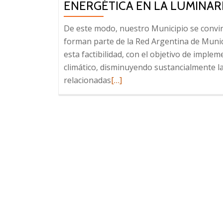
ENERGÉTICA EN LA LUMINAR
De este modo, nuestro Municipio se convir
forman parte de la Red Argentina de Munici
esta factibilidad, con el objetivo de imple
climático, disminuyendo sustancialmente l
Read
relacionadas
[…]
more
about
San
Martín
de
los
Andes
busca
aplicar
la
eficiencia