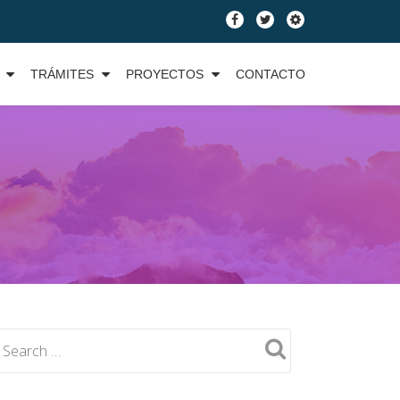
fa-
fa-
fa-
facebook
twitter
cog
TRÁMITES
PROYECTOS
CONTACTO