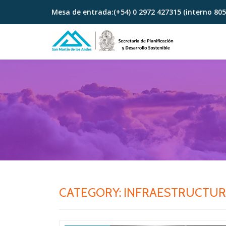
Mesa de entrada:
(+54) 0 2972 427315 (interno 805
Skip
to
content
CATEGORY:
INFRAESTRUCTU