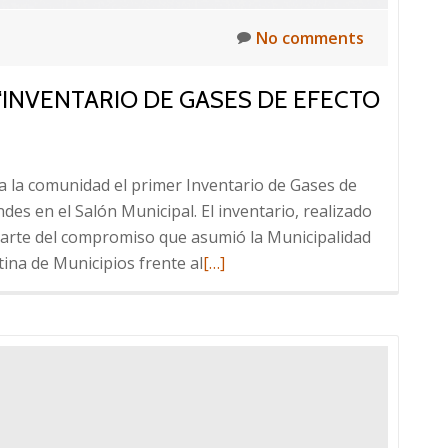
No comments
“INVENTARIO DE GASES DE EFECTO
 la comunidad el primer Inventario de Gases de
es en el Salón Municipal. El inventario, realizado
parte del compromiso que asumió la Municipalidad
Read
tina de Municipios frente al
[…]
more
about
Presentación
del
primer
“Inventario
de