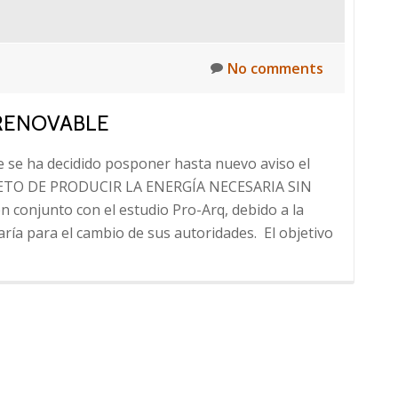
Gases
de
Efecto
No comments
Invernadero”
 RENOVABLE
re se ha decidido posponer hasta nuevo aviso el
ETO DE PRODUCIR LA ENERGÍA NECESARIA SIN
onjunto con el estudio Pro-Arq, debido a la
aría para el cambio de sus autoridades. El objetivo