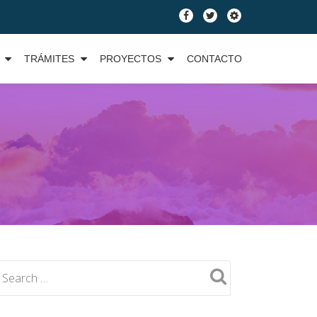
fa-
fa-
fa-
facebook
twitter
cog
TRÁMITES
PROYECTOS
CONTACTO