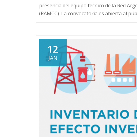
presencia del equipo técnico de la Red Arg
(RAMCC). La convocatoria es abierta al púb
12
JAN