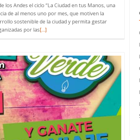
de los Andes el ciclo “La Ciudad en tus Manos, una
encia de al menos uno por mes, que motiven la
rrollo sostenible de la ciudad y permita gestar
Read
ganizadas por las
[…]
more
about
SE
VIENE
EL
CICLO
DE
TALLERES
“LA
CIUDAD
EN
TUS
MANOS”