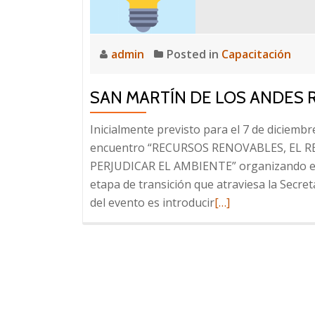
admin
Posted in
Capacitación
SAN MARTÍN DE LOS ANDES
Inicialmente previsto para el 7 de diciemb
encuentro “RECURSOS RENOVABLES, EL R
PERJUDICAR EL AMBIENTE” organizando en c
etapa de transición que atraviesa la Secret
Read
del evento es introducir
[…]
more
about
San
Martín
de
los