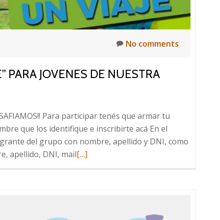
No comments
” PARA JOVENES DE NUESTRA
ESAFIAMOS!! Para participar tenés que armar tu
bre que los identifique e inscribirte acá En el
egrante del grupo con nombre, apellido y DNI, como
Read
, apellido, DNI, mail
[…]
more
about
DESAFÍO
“CHALLENGE
VERDE”