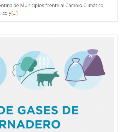
entina de Municipios frente al Cambio Climático
Read
lico y
[…]
more
about
Presentación
del
1er
Inventario
de
GEI
de
la
ciudad