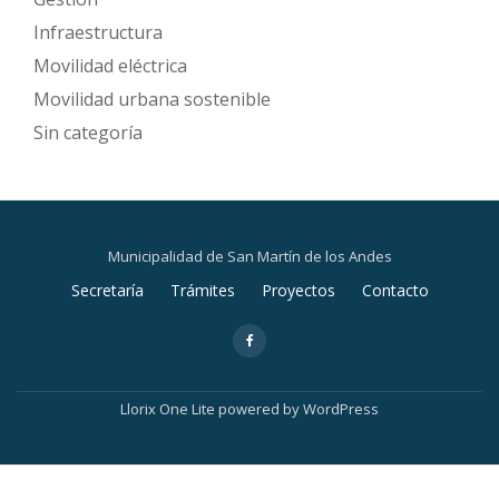
Infraestructura
Movilidad eléctrica
Movilidad urbana sostenible
Sin categoría
Municipalidad de San Martín de los Andes
Secondary
Secretaría
Trámites
Proyectos
Contacto
Menu
fa-
facebook
Llorix One Lite
powered by
WordPress