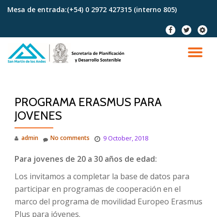
Mesa de entrada:
(+54) 0 2972 427315 (interno 805)
Skip
fa-
fa-
fa-
to
facebook
twitter
cog
content
TO
NA
PROGRAMA ERASMUS PARA
JOVENES
admin
No comments
9 October, 2018
Para jovenes de 20 a 30 años de edad:
Los invitamos a completar la base de datos para
participar en programas de cooperación en el
marco del programa de movilidad Europeo Erasmus
Plus para jóvenes.