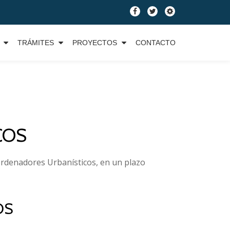
fa-
fa-
fa-
facebook
twitter
cog
TRÁMITES
PROYECTOS
CONTACTO
COS
 Ordenadores Urbanísticos, en un plazo
OS