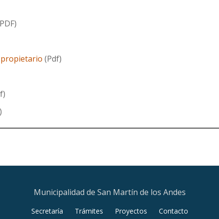
(PDF)
 propietario
(Pdf)
f)
)
Municipalidad de San Martín de los Andes
Secretaría
Trámites
Proyectos
Contacto