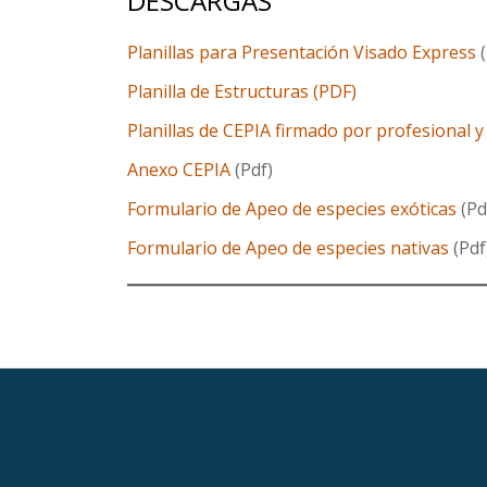
DESCARGAS
Planillas para Presentación Visado Express
Planilla de Estructuras (PDF)
Planillas de CEPIA firmado por profesional y
Anexo CEPIA
(Pdf)
Formulario de Apeo de especies exóticas
(Pd
Formulario de Apeo de especies nativas
(Pdf
Secondary