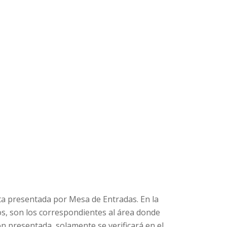
ta presentada por Mesa de Entradas. En la
os, son los correspondientes al área donde
ón presentada, solamente se verificará en el